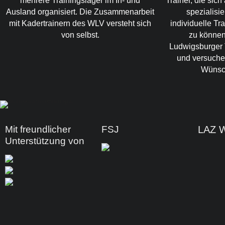
mehrere Trainingslager im In- und
Trainer, die sic
Ausland organisiert. Die Zusammenarbeit
spezialisi
mit Kadertrainern des WLV versteht sich
individuelle T
von selbst.
zu können
Ludwigsburger 
und versuchen
Wünsc
Mit freundlicher
FSJ
LAZ 
Unterstützung von