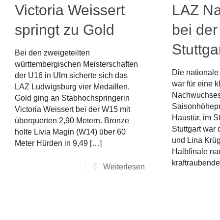
Victoria Weissert
LAZ N
springt zu Gold
bei de
Stuttga
Bei den zweigeteilten
württembergischen Meisterschaften
Die nationale
der U16 in Ulm sicherte sich das
war für eine 
LAZ Ludwigsburg vier Medaillen.
Nachwuchses 
Gold ging an Stabhochspringerin
Saisonhöhepun
Victoria Weissert bei der W15 mit
Haustür, im S
überquerten 2,90 Metern. Bronze
Stuttgart war
holte Livia Magin (W14) über 60
und Lina Krüg
Meter Hürden in 9,49
[…]
Halbfinale na
kraftraubend
Weiterlesen