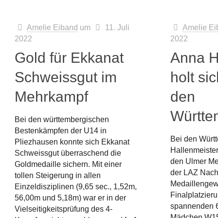
Amelie Eiband
um
11. Juli
Amelie Ei
2022
2022
Gold für Ekkanat
Anna H
Schweissgut im
holt sic
Mehrkampf
den
Württe
Bei den württembergischen
Bestenkämpfen der U14 in
Bei den Würt
Pliezhausen konnte sich Ekkanat
Hallenmeister
Schweissgut überraschend die
den Ulmer Mes
Goldmedaille sichern. Mit einer
der LAZ Nach
tollen Steigerung in allen
Medaillengew
Einzeldisziplinen (9,65 sec., 1,52m,
Finalplatzier
56,00m und 5,18m) war er in der
spannenden 6
Vielseitigkeitsprüfung des 4-
Mädchen W15